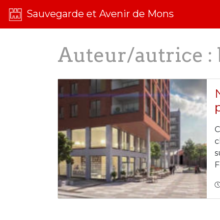
Sauvegarde et Avenir de Mons
Auteur/autrice :
C
c
s
F